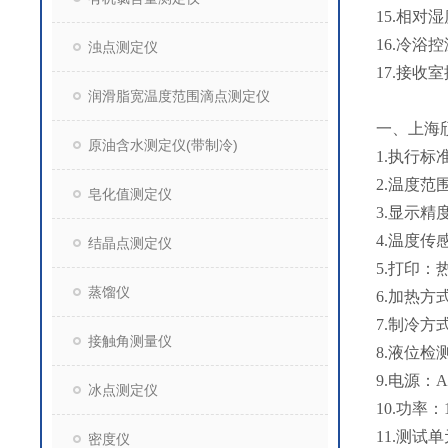
15.相对湿
16.冷浴
浊点测定仪
17.接收室
润滑脂宽温度范围滴点测定仪
一、
上海
原油含水测定仪(带制冷)
1.执行标准：
2.温度范
皂化值测定仪
3.显示精度
4.温度传
结晶点测定仪
5.打印：
蒸馏仪
6.加热
7.制冷
接触角测量仪
8.液位检
9.电源：A
冰点测定仪
10.功率：
11.测试
密度仪