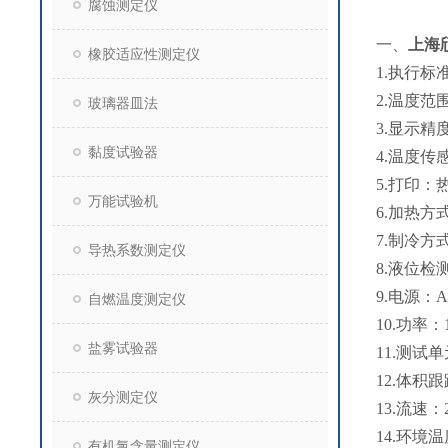
腐蚀测定仪
一、
上海
橡胶适应性测定仪
1.执行标准：
2.温度范
玻璃器皿法
3.显示精度
黏度试验器
4.温度传
5.打印：
万能试验机
6.加热
7.制冷
导热系数测定仪
8.液位检
9.电源：A
自燃温度测定仪
10.功率：
盐雾试验器
11.测试
12.体积跟踪
灰分测定仪
13.流速
14.环境温
有机氯含量测定仪