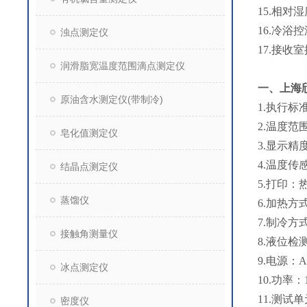
15.相对湿
16.冷浴
浊点测定仪
17.接收室
润滑脂宽温度范围滴点测定仪
一、
上海
原油含水测定仪(带制冷)
1.执行标准：
2.温度范
皂化值测定仪
3.显示精度
4.温度传
结晶点测定仪
5.打印：
蒸馏仪
6.加热
7.制冷
接触角测量仪
8.液位检
9.电源：A
冰点测定仪
10.功率：
11.测试
密度仪