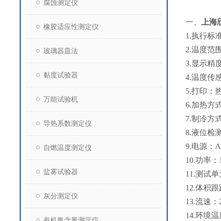
腐蚀测定仪
一、
上海
橡胶适应性测定仪
1.执行标准：
2.温度范
玻璃器皿法
3.显示精度
黏度试验器
4.温度传
5.打印：
万能试验机
6.加热
7.制冷
导热系数测定仪
8.液位检
9.电源：A
自燃温度测定仪
10.功率：
盐雾试验器
11.测试
12.体积跟踪
灰分测定仪
13.流速
14.环境温
有机氯含量测定仪