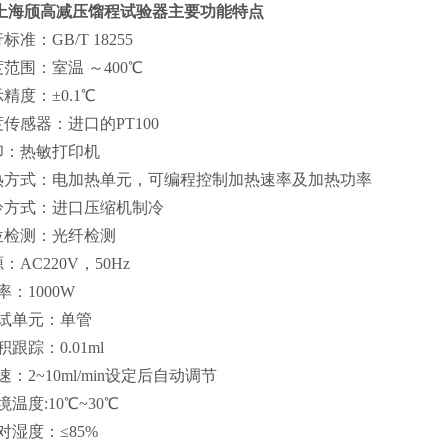
上海颀高减压馏程试验器
主要功能特点
行标准：GB/T 18255
度范围：室温 ～400℃
示精度：±0.1℃
度传感器：进口的PT100
打印：热敏打印机
加热方式：电加热单元，可编程控制加热速率及加热功率
制冷方式：进口压缩机制冷
液位检测：光纤检测
源：AC220V，50Hz
功率：1000W
测试单元：单管
体积跟踪：0.01ml
.流速：2~10ml/min设定后自动调节
环境温度:10℃~30℃
相对湿度：≤85%