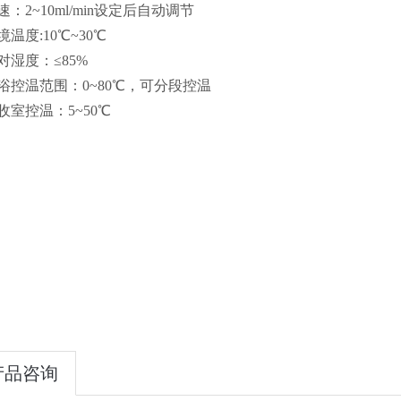
.流速：2~10ml/min设定后自动调节
环境温度:10℃~30℃
相对湿度：≤85%
冷浴控温范围：0~80℃，可分段控温
接收室控温：5~50℃
产品咨询