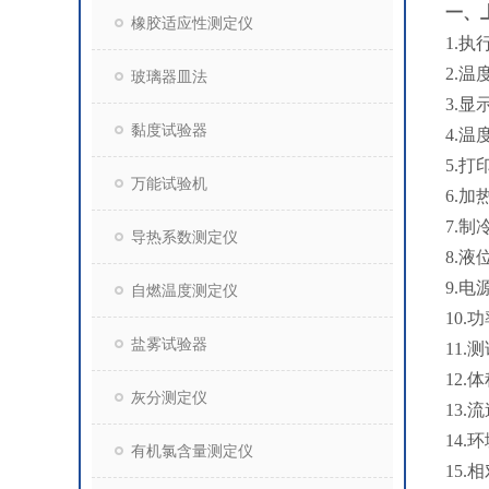
一、
橡胶适应性测定仪
1.执
2.温
玻璃器皿法
3.显
黏度试验器
4.温
5.
万能试验机
6.
7.
导热系数测定仪
8.
9.电
自燃温度测定仪
10.
盐雾试验器
11.
12.
灰分测定仪
13
14.
有机氯含量测定仪
15.