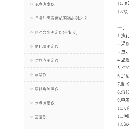
16.
浊点测定仪
17.
润滑脂宽温度范围滴点测定仪
一、
原油含水测定仪(带制冷)
1.执
2.温
皂化值测定仪
3.显
4.温
结晶点测定仪
5.
蒸馏仪
6.
7.
接触角测量仪
8.
9.电
冰点测定仪
10.
11.
密度仪
12.