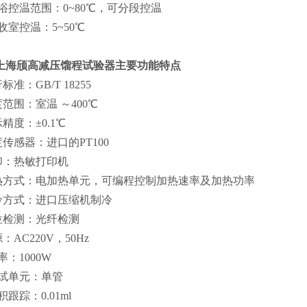
冷浴控温范围：0~80℃，可分段控温
接收室控温：5~50℃
上海颀高
减压馏程试验器
主要功能特点
行标准：GB/T 18255
度范围：室温 ～400℃
示精度：±0.1℃
度传感器：进口的PT100
打印：热敏打印机
加热方式：电加热单元，可编程控制加热速率及加热功率
制冷方式：进口压缩机制冷
液位检测：光纤检测
源：AC220V，50Hz
功率：1000W
测试单元：单管
体积跟踪：0.01ml