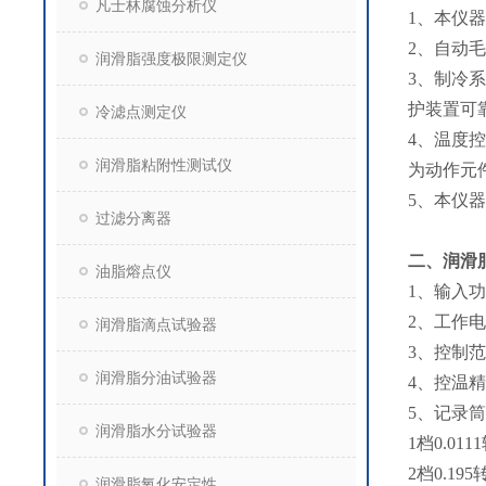
凡士林腐蚀分析仪
1、本仪
2、自动
润滑脂强度极限测定仪
3、制冷
护装置可
冷滤点测定仪
4、温度
润滑脂粘附性测试仪
为动作元
5、本仪
过滤分离器
二、
润滑
油脂熔点仪
1、输入功
2、工作电源
润滑脂滴点试验器
3、控制范
润滑脂分油试验器
4、控温精
5、记录
润滑脂水分试验器
1档0.011
2档0.195
润滑脂氧化安定性