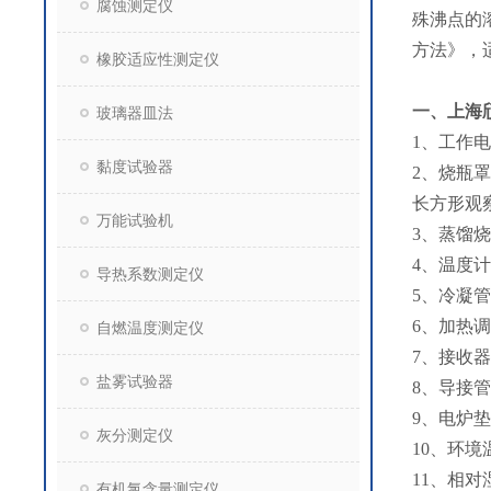
腐蚀测定仪
殊沸点的
方法》，
橡胶适应性测定仪
一、
上海
玻璃器皿法
1、工作电源
黏度试验器
2、烧瓶
长方形观
万能试验机
3、蒸馏烧
4、温度
导热系数测定仪
5、冷凝
6、加热调
自燃温度测定仪
7、接收器
盐雾试验器
8、导接
9、电炉垫
灰分测定仪
10、环境温
11、相对
有机氯含量测定仪