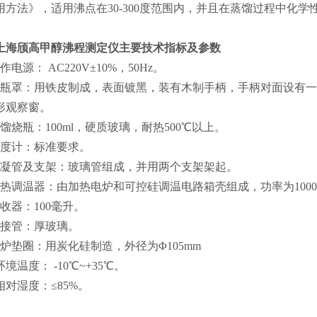
用方法》，适用沸点在30-300度范围内，并且在蒸馏过程中化
上海颀高甲醇沸程测定仪
主要技术指标及参数
作电源： AC220V±10%，50Hz。
烧瓶罩：用铁皮制成，表面镀黑，装有木制手柄，手柄对面设有
形观察窗。
馏烧瓶：100ml，硬质玻璃，耐热500℃以上。
温度计：标准要求。
冷凝管及支架：玻璃管组成，并用两个支架架起。
加热调温器：由加热电炉和可控硅调温电路箱壳组成，功率为1000W
收器：100毫升。
导接管：厚玻璃。
电炉垫圈：用炭化硅制造，外径为Φ105mm
环境温度： -10℃~+35℃。
相对湿度：≤85%。