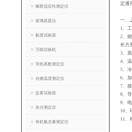
定通
橡胶适应性测定仪
一、
玻璃器皿法
1、工
黏度试验器
2、
长方
万能试验机
3、蒸
4、
导热系数测定仪
5、
6、
自燃温度测定仪
7、接
盐雾试验器
8、
9、
灰分测定仪
10、
11、
有机氯含量测定仪