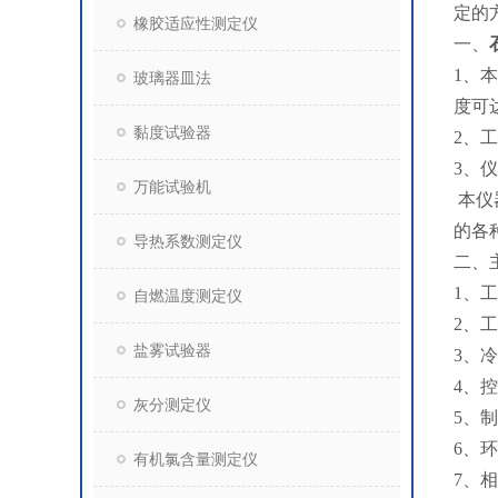
定的
橡胶适应性测定仪
一、
1、
玻璃器皿法
度可达
黏度试验器
2、
3、
万能试验机
本仪
的各
导热系数测定仪
二、
1、工
自燃温度测定仪
2、
盐雾试验器
3、
4、
灰分测定仪
5、
6、
有机氯含量测定仪
7、