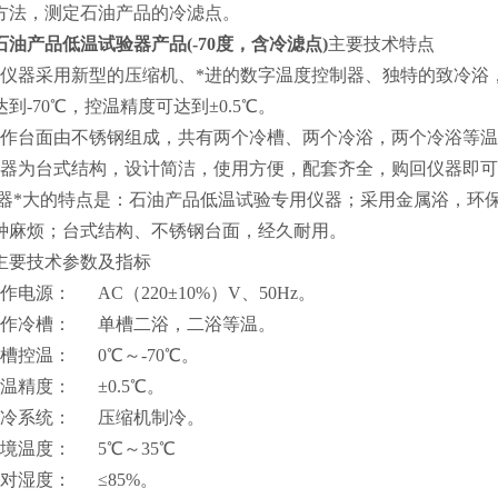
方法，测定石油产品的冷滤点。
石油产品低温试验器产品(-70度，含冷滤点)
主要技术特点
本仪器采用新型的压缩机、*进的数字温度控制器、独特的致冷浴
到-70℃，控温精度可达到±0.5℃。
工作台面由不锈钢组成，共有两个冷槽、两个冷浴，两个冷浴等温，试
仪器为台式结构，设计简洁，使用方便，配套齐全，购回仪器即
器*大的特点是：石油产品低温试验专用仪器；采用金属浴，环
种麻烦；台式结构、不锈钢台面，经久耐用。
主要技术参数及指标
作电源： AC（220±10%）V、50Hz。
工作冷槽： 单槽二浴，二浴等温。
冷槽控温： 0℃～-70℃。
控温精度： ±0.5℃。
制冷系统： 压缩机制冷。
环境温度： 5℃～35℃
相对湿度： ≤85%。