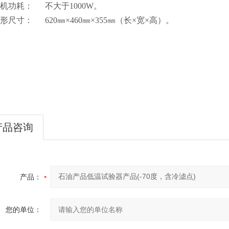
整机功耗： 不大于1000W。
形尺寸： 620㎜×460㎜×355㎜（长×宽×高）。
产品咨询
产品：
您的单位：