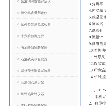
柴油润滑性能评定仪
3.分辨率：
4.控温精度
硫化氢含量测定仪
5.感温元件
6.测试浴
紫外荧光测氯试验器
7.试验孔
十六烷值测定仪
8.流量计
9.供电电源
石油酸碱试验仪器
10.整机功
11.外形尺寸
石油残炭试验仪器
12.仪器重
13.环境温
紫外荧光测硫试验器
14.相对湿
油脂烟点测定仪
二、HSY-
氧弹热量计仪器
1、本机
2、数显
实际胶质试验仪器