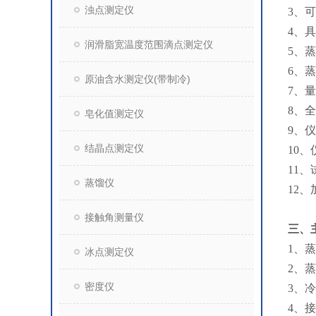
浊点测定仪
3、
4、
具
润滑脂宽温度范围滴点测定仪
5、
6、
原油含水测定仪(带制冷)
7、
8、
皂化值测定仪
9、
结晶点测定仪
10
11
蒸馏仪
12
接触角测量仪
三、
1、蒸
冰点测定仪
2、蒸
密度仪
3、冷
4、接