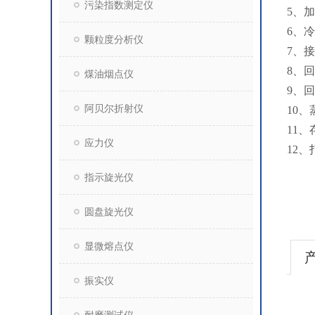
污染指数测定仪
5、加
6、
颗粒度分析仪
7、接
8、回
煤油烟点仪
9、回
阿贝尔折射仪
10、
11、
应力仪
12
指示旋光仪
圆盘旋光仪
显微熔点仪
振实仪