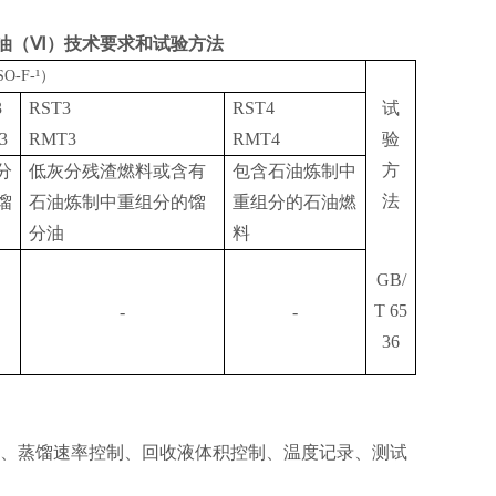
柴油（Ⅵ）技术要求和试验方法
SO-F-¹）
3
RST3
RST4
试
3
RMT3
RMT4
验
方
分
低灰分残渣燃料或含有
包含石油炼制中
法
馏
石油炼制中重组分的馏
重组分的石油燃
分油
料
GB/
T 65
-
-
36
踪、蒸馏速率控制、回收液体积控制、温度记录、测试