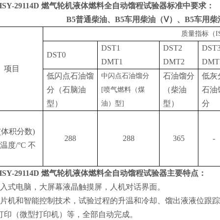
HSY
-29114D
燃气轮机液体燃料全自动馏程试验器
标准中要求：
B5普通柴油、B5车用柴油（Ⅴ）、B5车用
质量指标（
I
DST1
DST2
DST
DST0
DMT1
DMT2
DMT
项目
低闪点石油馏
石油馏分
低灰
中闪点石油馏分
分（石脑油
（柴油
石油
[喷气燃料（煤
型）
型）
分
油）型]
%(体积分数)
288
288
365
-
温度/°C 不
HSY
-29114D
燃气轮机液体燃料全自动馏程试验器
主要特点：
嵌入式电脑，大屏幕液晶触摸屏，人机对话界面。
单片机和智能控制技术，试验过程的升温和冷却、馏出液液位跟
打印（微型打印机）等，全部自动完成。