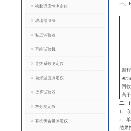
一、
橡胶适应性测定仪
玻璃器皿法
黏度试验器
万能试验机
导热系数测定仪
馏程
自燃温度测定仪
90
回收
盐雾试验器
高于
二、
灰分测定仪
1、
2、
有机氯含量测定仪
结果