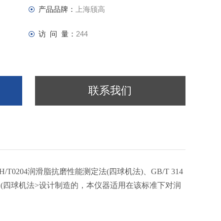
产品品牌：
上海颀高
访 问 量：
244
联系我们
T0204润滑脂抗磨性能测定法(四球机法)、GB/T 314
定法 (四球机法>设计制造的，本仪器适用在该标准下对润