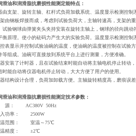
润滑油和润滑脂抗磨损性能测定
能特点：
器由支架、旋转主轴、杠杆式负荷加载系统、温度显示检测控制
支架由钢板焊接而成，考虑到试验负荷大，主轴转速高，支架的
。试验钢球由弹簧夹头夹持安装在旋转主轴上，钢球的径向跳动
平衡原理。使小的砝码力产生大的实验负荷。温度显示检测控制
温控表显示并控制试验油碗的温度，使油碗的温度被控制在试验
件等组成。油碗可直接放到系统平台上进行测量，方便准确。
仪器安装了计时器，且在试验结束时能自动将主轴电机停止转动，
结时能自动将仪器电机停止转动，大大方便了用户的使用。
仪器结构设计合理，负荷加卸载方便。主轴旋转精度高，磨痕误
润滑油和润滑脂抗磨损性能测定
技术参数：
 源： AC380V 50Hz
输入功率： 2500W
控温范围： 室温～75℃
控温精度： ±2℃