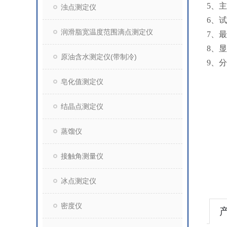
5、主
浊点测定仪
6、试
润滑脂宽温度范围滴点测定仪
7、
8、
原油含水测定仪(带制冷)
9、
皂化值测定仪
结晶点测定仪
蒸馏仪
接触角测量仪
冰点测定仪
密度仪