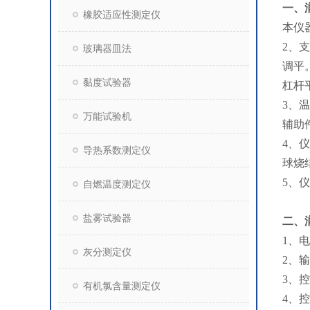
一、
橡胶适应性测定仪
本仪
2、
玻璃器皿法
调平
黏度试验器
杠杆
3、
万能试验机
辅助
4、
导热系数测定仪
球烧
5、
自燃温度测定仪
盐雾试验器
二、
1、电
灰分测定仪
2、
3、
有机氯含量测定仪
4、