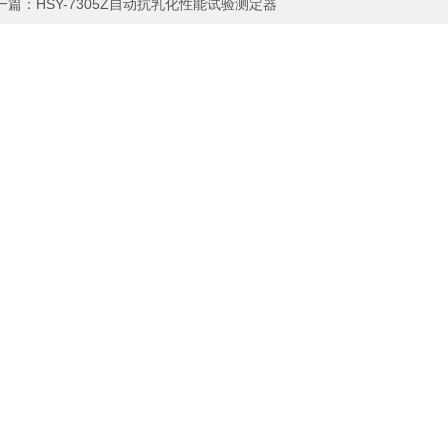
一篇：
HSY-7305Z自动抗乳化性能试验测定器