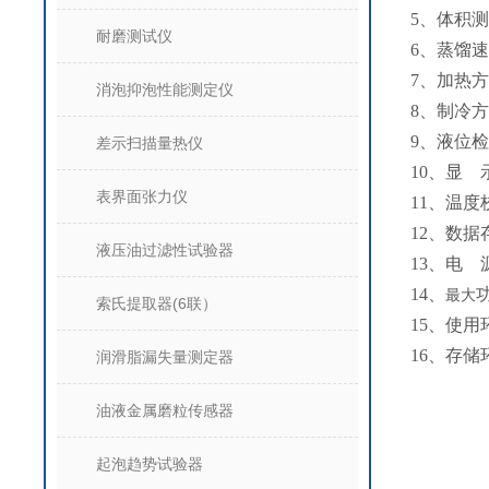
5、体积测
耐磨测试仪
6、蒸馏速率
7、加热
消泡抑泡性能测定仪
8、制冷
9、液位
差示扫描量热仪
10、显 
表界面张力仪
11、温
12、数据
液压油过滤性试验器
13、电 源
14、
功
最大
索氏提取器(6联）
15、使用
16、存储
润滑脂漏失量测定器
油液金属磨粒传感器
起泡趋势试验器