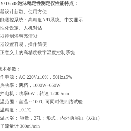
SY/T6538泡沫稳定性测定仪
性能特点：
仪器设计新颖、使用方便
智能测控系统：高精度A/D系统、中文显示
人性化设定、人机对话
仪器控制浴明亮清晰
仪器设置容易，操作简便
真正意义上的高精度数字温度控制系统
技术参数：
作电源：AC 220V±10%，50Hz±5%
热功率：两档，1000W+650W
拌电机：功率6W；转速 1200r/min
测温范围：室温～100℃ 可同时做四路试验
温精度：±0.1℃
恒温水浴： 容量，27L；形式，内外两层缸（双缸）
子流量计 300ml/min