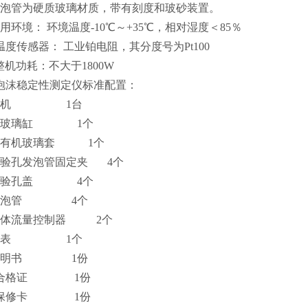
发泡管为硬质玻璃材质，带有刻度和玻砂装置。
用环境： 环境温度-10℃～+35℃，相对湿度＜85％
温度传感器： 工业铂电阻，其分度号为Pt100
整机功耗：不大于1800W
泡沫稳定性测定仪
标准配置：
、主机 1台
内玻璃缸 1个
外有机玻璃套 1个
试验孔发泡管固定夹 4个
试验孔盖 4个
、发泡管 4个
气体流量控制器 2个
、秒表 1个
、说明书 1份
、合格证 1份
、保修卡 1份