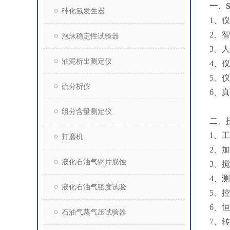
一、
砷化氢发生器
1、
2、
泡沫稳定性试验器
3、
油泥析出测定仪
4、
5、
硫分析仪
6、
组分含量测定仪
二、
1、工
打磨机
2、加
液化石油气铜片腐蚀
3、搅
4、
液化石油气密度试验
5、控
6、
石油气蒸气压试验器
7、转