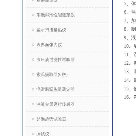
耐磨测试仪
5、体
6、蒸
消泡抑泡性能测定仪
7、
8、
差示扫描量热仪
9、
表界面张力仪
10
11
液压油过滤性试验器
12
13、
索氏提取器(6联）
14、
15、
润滑脂漏失量测定器
16、
油液金属磨粒传感器
起泡趋势试验器
测试仪