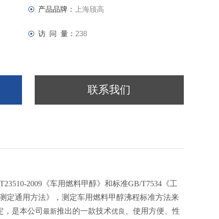
产品品牌：
上海颀高
访 问 量：
238
联系我们
T23510-2009《车用燃料甲醇》和标准GB/T7534《工
剂沸程测定通用方法》，测定车用燃料甲醇沸程标准方法来
定，是本公司
推出的一款技术
、使用方便、性
最新
优良