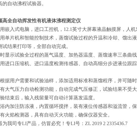
高的自动沸程试验器。
颀高
全自动挥发性有机液体沸程测定仪
采用嵌入式电脑，进口工控机，12.1英寸大屏幕液晶触摸屏，人
采用单片机和智能控制技术，蒸馏试验过程的升温和冷却、馏出
测试结果打印等，全部自动完成。
实时显示试验全过程的蒸气温度、加热器温度、蒸馏速率三条曲
采用进口压缩机、进口温度检测传感器、自动高细分步进液位跟
可根据用户需要和试验油样，添加适用标准和蒸馏程序，并可随
具有大气压力自动检测功能，自动完成气压修正，试验结果不受
试验结束后，输入残留量可自动计算蒸发温度。
冷浴内加注防冻液，内置循环搅拌，装有液位传感器和溢流管，
配有火焰检测器，具有自动灭火功能，确保仪器安全。
为我司专LI产品，仿冒必究！专LI号：ZL 2019 2 2335436.7