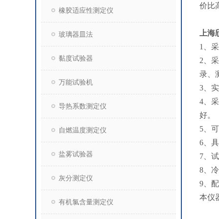
价比
橡胶适应性测定仪
上海
玻璃器皿法
1、
黏度试验器
2、
录、
万能试验机
3、
4、
导热系数测定仪
好。
5、
自燃温度测定仪
6、
盐雾试验器
7、
8、
灰分测定仪
9、
本仪器
有机氯含量测定仪