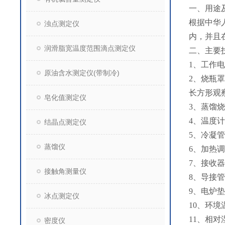
一、用途
根据中华人
浊点测定仪
内，并且
润滑脂宽温度范围滴点测定仪
二、主要
1、工作电源
原油含水测定仪(带制冷)
2、烧瓶
长方形观
皂化值测定仪
3、蒸馏烧
4、温度
结晶点测定仪
5、冷凝
蒸馏仪
6、加热调
7、接收器
接触角测量仪
8、导接
9、电炉垫
冰点测定仪
10、环境温
11、相对
密度仪