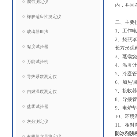
腐蚀测定仪
内，并且
橡胶适应性测定仪
二、主要
1、工作电源
玻璃器皿法
2、烧瓶
黏度试验器
长方形观
3、蒸馏烧
万能试验机
4、温度
5、冷凝
导热系数测定仪
6、加热调
7、接收器
自燃温度测定仪
8、导接
盐雾试验器
9、电炉垫
10、环境温
灰分测定仪
11、相对
防冰剂沸程
有机氯含量测定仪