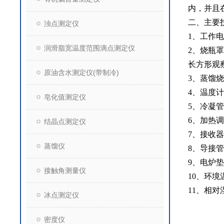
内，并且
二、主要
浊点测定仪
1、工作电源
润滑脂宽温度范围滴点测定仪
2、烧瓶
长方形观
原油含水测定仪(带制冷)
3、蒸馏烧
4、温度
皂化值测定仪
5、冷凝
6、加热调
结晶点测定仪
7、接收器
蒸馏仪
8、导接
9、电炉垫
接触角测量仪
10、环境温
11、相对
冰点测定仪
密度仪