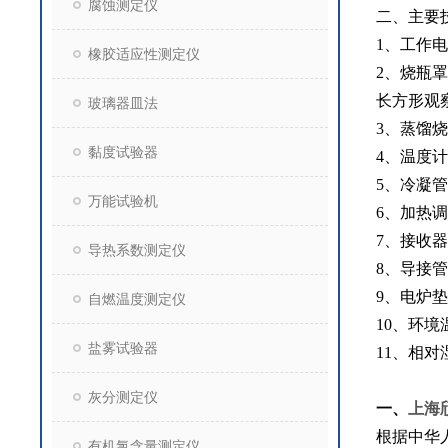
腐蚀测定仪
二、主要
1、工作电源
橡胶适应性测定仪
2、烧瓶
长方形观
玻璃器皿法
3、蒸馏烧
黏度试验器
4、温度
5、冷凝
万能试验机
6、加热调
7、接收器
导热系数测定仪
8、导接
9、电炉垫
自燃温度测定仪
10、环境温
盐雾试验器
11、相对
灰分测定仪
一、
上海颀
根据中华人
有机氯含量测定仪