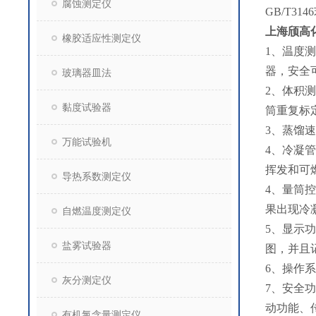
腐蚀测定仪
GB/T3
上海颀高
橡胶适应性测定仪
1、温度测
器，安全
玻璃器皿法
2、体积测
黏度试验器
筒重复标
3、蒸馏速
万能试验机
4、冷凝
挥发和可
导热系数测定仪
4、量筒
果出现冷
自燃温度测定仪
5、显示
盐雾试验器
图，并且
6、操作系
灰分测定仪
7、安全
动功能、
有机氯含量测定仪