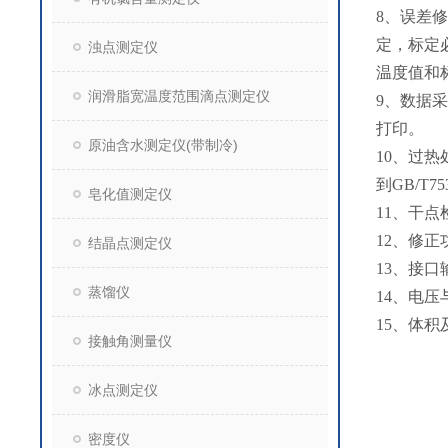
8、误差
定，标定
浊点测定仪
温度值和
润滑脂宽温度范围滴点测定仪
9、数据
打印。
原油含水测定仪(带制冷)
10、过
到GB/T7
皂化值测定仪
11、干
12、修
结晶点测定仪
13、接口
蒸馏仪
14、电压
15、体积及
接触角测量仪
冰点测定仪
密度仪