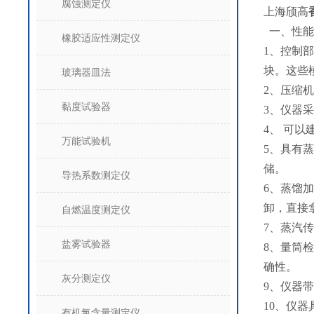
腐蚀测定仪
上海颀高
一、性能
橡胶适应性测定仪
1、控制
块。这些
玻璃器皿法
2、压缩
黏度试验器
3、仪器
4、 可
万能试验机
5、具有
储。
导热系数测定仪
6、蒸馏
卸，直接
自燃温度测定仪
7、蒸汽
盐雾试验器
8、量筒
确性。
灰分测定仪
9、仪器
10、仪
有机氯含量测定仪