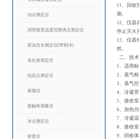
11、回
测。
浊点测定仪
12、仪
润滑脂宽温度范围滴点测定仪
停止灭火
13、仪
原油含水测定仪(带制冷)
然。
二、技术
皂化值测定仪
1、适用标准
2、蒸气检
结晶点测定仪
3、蒸气控
蒸馏仪
4、冷凝管
5、接收室
接触角测量仪
6、加热功
7、冷凝温
冰点测定仪
8、接收室
9、回收体
密度仪