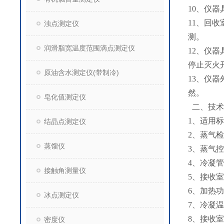
10、仪
11、回
浊点测定仪
测。
润滑脂宽温度范围滴点测定仪
12、仪
停止灭火
原油含水测定仪(带制冷)
13、仪
然。
皂化值测定仪
二、技术
1、适用标准
结晶点测定仪
2、蒸气检
蒸馏仪
3、蒸气控
4、冷凝管
接触角测量仪
5、接收室
6、加热功
冰点测定仪
7、冷凝温
8、接收室
密度仪