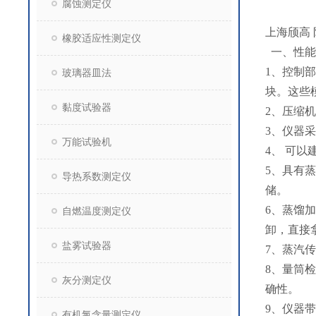
腐蚀测定仪
上海颀高
橡胶适应性测定仪
一、性能
1、控制
玻璃器皿法
块。这些
黏度试验器
2、压缩
3、仪器
万能试验机
4、 可
5、具有
导热系数测定仪
储。
6、蒸馏
自燃温度测定仪
卸，直接
盐雾试验器
7、蒸汽
8、量筒
灰分测定仪
确性。
9、仪器
有机氯含量测定仪