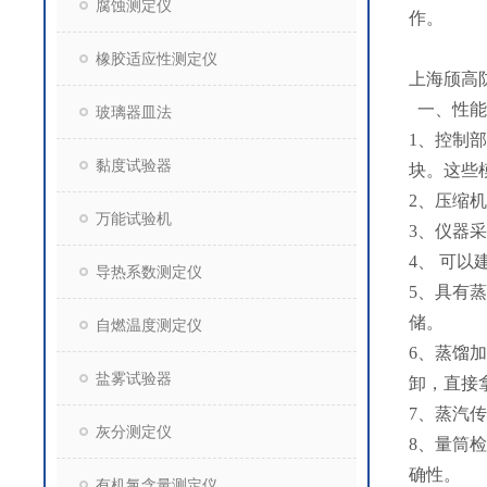
腐蚀测定仪
作。
橡胶适应性测定仪
上海颀高
一、性能
玻璃器皿法
1、控制
黏度试验器
块。这些
2、压缩
万能试验机
3、仪器
4、 可
导热系数测定仪
5、具有
储。
自燃温度测定仪
6、蒸馏
盐雾试验器
卸，直接
7、蒸汽
灰分测定仪
8、量筒
确性。
有机氯含量测定仪