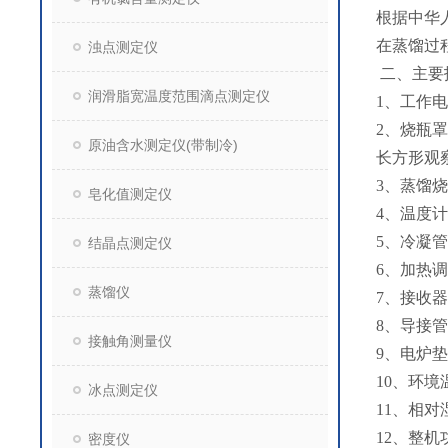
根据中华人
在蒸馏过
浊点测定仪
二、主要
润滑脂宽温度范围滴点测定仪
1、工作电源
2、烧瓶
原油含水测定仪(带制冷)
长方形观
3、蒸馏烧
皂化值测定仪
4、温度
5、冷凝
结晶点测定仪
6、加热调
蒸馏仪
7、接收器
8、导接
接触角测量仪
9、电炉垫
10、环境温
冰点测定仪
11、相对
12、整机
密度仪