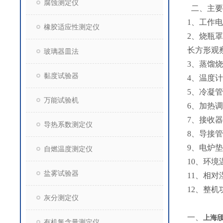
腐蚀测定仪
二、主要
1、工作电源
橡胶适应性测定仪
2、烧瓶
长方形观
玻璃器皿法
3、蒸馏烧
黏度试验器
4、温度
5、冷凝
万能试验机
6、加热调
7、接收器
导热系数测定仪
8、导接
9、电炉垫
自燃温度测定仪
10、环境温
盐雾试验器
11、相对
12、整机
灰分测定仪
一、
上海
有机氯含量测定仪