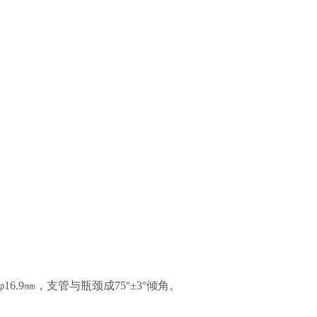
.9㎜，支管与瓶颈成75°±3°倾角。