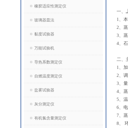
橡胶适应性测定仪
一、
1、
玻璃器皿法
2、
黏度试验器
3、
4、
万能试验机
二、
导热系数测定仪
1、
2、
自燃温度测定仪
3、
盐雾试验器
4、蒸
5、
灰分测定仪
6、
7、
有机氯含量测定仪
8、 