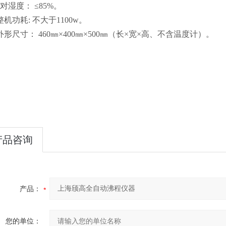
对湿度： ≤85%。
整机功耗: 不大于1100w。
外形尺寸： 460㎜×400㎜×500㎜（长×宽×高、不含温度计）。
产品咨询
产品：
您的单位：