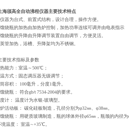
上海颀高
全自动沸程仪器
主要技术特点
本仪器为台式、前置式结构，设计合理，操作方便。
蒸馏烧瓶的加热由加热炉控制，加热功率连续可调并由电表指示
蒸馏烧瓶的升降由升降调节装置自由调节，方便灵活。
石英管加热，浴槽、升降架均为不锈钢。
主要技术指标及参数
加热能力：室温～500℃；
调温方式：固态调压器无级调节；
量筒容积： 100毫升，分度1毫升。
馏烧瓶： 符合gb/t 7534-2004的要求。
温度计： 温度计为水银-玻璃型。
电炉活动板： 碳化硅板制造，孔径分别为φ32㎜、φ38㎜。
蒸馏烧瓶： 用硬质玻璃制造，瓶的球体外径φ65㎜，瓶颈的内径为φ16
环境温度： 室温∼+35℃。