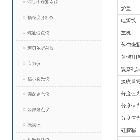
污染指数测定仪
炉盖
颗粒度分析仪
电源线
主机
煤油烟点仪
蒸馏烧瓶1
阿贝尔折射仪
蒸馏升
应力仪
观察孔
指示旋光仪
接收量筒
分度值为0
圆盘旋光仪
分度值为0
显微熔点仪
分度值为
振实仪
硅胶塞