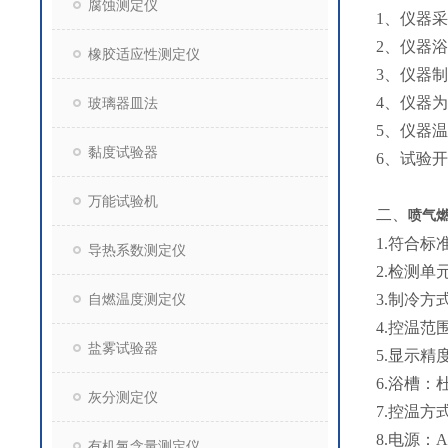
腐蚀测定仪
1、仪器
2、仪器
橡胶适应性测定仪
3、仪器
4、仪器
玻璃器皿法
5、仪器
黏度试验器
6、试验
万能试验机
二、
喷气
1.符合
导热系数测定仪
2.检测单
自燃温度测定仪
3.制冷方
4.控温范
盐雾试验器
5.显示精度
6.浴槽：
灰分测定仪
7.控温方
8.电源：A
有机氯含量测定仪