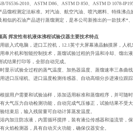
B/T6536-2010、ASTM D86、ASTM D 850、ASTM D 1078
产品馏程测定法标准。对汽油、航空汽油、喷汽燃料、特殊沸点
及相似的石油产品进行蒸馏测定，是本公司新推出的一款技术*
颀高
挥发性有机液体沸程试验仪器
主要技术特点
采用嵌入式电脑，进口工控机，12.1英寸大屏幕液晶触摸屏，人
采用单片机和智能控制技术，蒸馏试验过程的升温和冷却、馏出
测试结果打印等，全部自动完成。
实时显示试验全过程的蒸气温度、加热器温度、蒸馏速率三条曲
采用进口压缩机、进口温度检测传感器、自动高细分步进液位跟
可根据用户需要和试验油样，添加适用标准和蒸馏程序，并可随
具有大气压力自动检测功能，自动完成气压修正，试验结果不受
试验结束后，输入残留量可自动计算蒸发温度。
冷浴内加注防冻液，内置循环搅拌，装有液位传感器和溢流管，
配有火焰检测器，具有自动灭火功能，确保仪器安全。