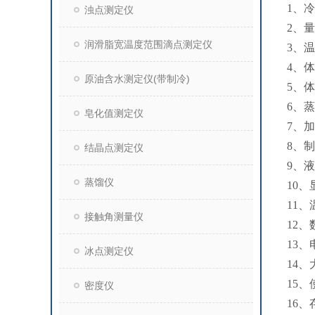
1、冷
浊点测定仪
2、
润滑脂宽温度范围滴点测定仪
3、
4、
原油含水测定仪(带制冷)
5、体
6、蒸
皂化值测定仪
7、
8、
结晶点测定仪
9、
蒸馏仪
10
11
接触角测量仪
12
13、
冰点测定仪
14、
15、
密度仪
16、