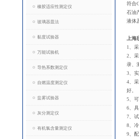
符合G
橡胶适应性测定仪
石油
液体
玻璃器皿法
黏度试验器
上海
1、
万能试验机
2、
录、
导热系数测定仪
3、
4、
自燃温度测定仪
好。
盐雾试验器
5、
6、
灰分测定仪
7、
8、
有机氯含量测定仪
9、