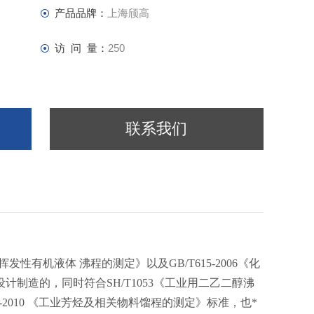
产品品牌：
上海颀高
访 问 量：
250
联系我们
挥发性有机液体 沸程的测定》以及GB/T615-2006《化
制造的，同时符合SH/T1053《工业用二乙二醇沸
.1-2010 《工业芳烃及相关物料馏程的测定》标准，也*