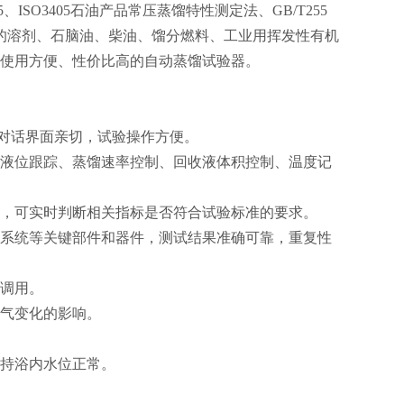
-IP195、ISO3405石油产品常压蒸馏特性测定法、GB/T255
的溶剂、石脑油、柴油、馏分燃料、工业用挥发性有机
、使用方便、性价比高的自动蒸馏试验器。
机对话界面亲切，试验操作方便。
液液位跟踪、蒸馏速率控制、回收液体积控制、温度记
线，可实时判断相关指标是否符合试验标准的要求。
踪系统等关键部件和器件，测试结果准确可靠，重复性
时调用。
大气变化的影响。
保持浴内水位正常。