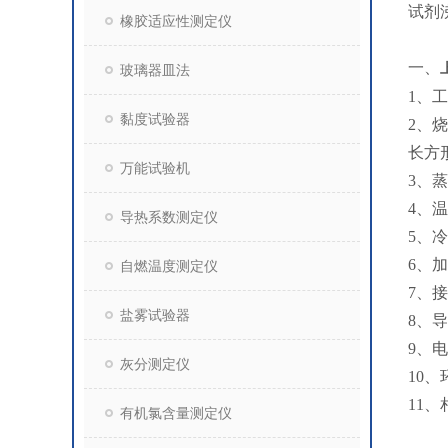
试剂
橡胶适应性测定仪
一、
玻璃器皿法
1、工
黏度试验器
2、
长方
万能试验机
3、蒸
4、
导热系数测定仪
5、
6、
自燃温度测定仪
7、接
盐雾试验器
8、
9、
灰分测定仪
10、
11、
有机氯含量测定仪