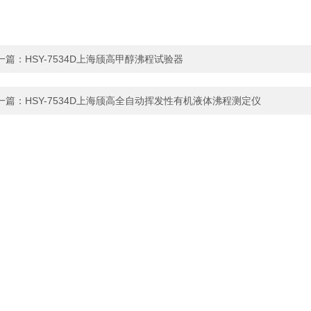
一篇：
HSY-7534D上海颀高甲醇沸程试验器
一篇：
HSY-7534D上海颀高全自动挥发性有机液体沸程测定仪