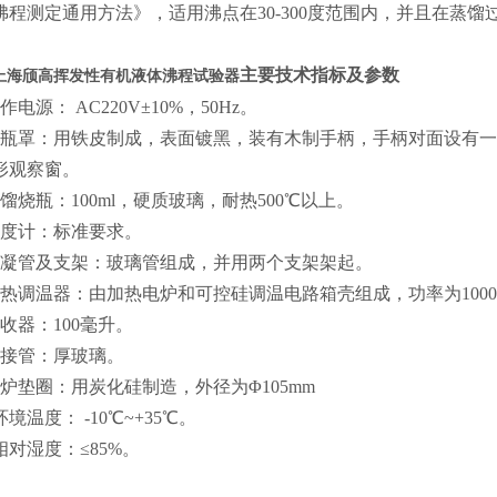
沸程测定通用方法》，适用沸点在30-300度范围内，并且在蒸
主要技术指标及参数
上海颀高挥发性有机液体沸程试验器
作电源： AC220V±10%，50Hz。
烧瓶罩：用铁皮制成，表面镀黑，装有木制手柄，手柄对面设有
形观察窗。
馏烧瓶：100ml，硬质玻璃，耐热500℃以上。
温度计：标准要求。
冷凝管及支架：玻璃管组成，并用两个支架架起。
加热调温器：由加热电炉和可控硅调温电路箱壳组成，功率为1000W
收器：100毫升。
导接管：厚玻璃。
电炉垫圈：用炭化硅制造，外径为Φ105mm
环境温度： -10℃~+35℃。
相对湿度：≤85%。