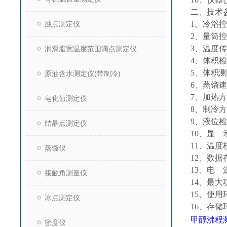
二、技术
浊点测定仪
1、冷浴控
2、量筒
3、温度传
润滑脂宽温度范围滴点测定仪
4、体积检
5、体积测
原油含水测定仪(带制冷)
6、蒸馏速率
7、加热
皂化值测定仪
8、制冷
9、液位
结晶点测定仪
10、显 
11、温
蒸馏仪
12、数据
13、电 源
接触角测量仪
14、最大功
15、使用
冰点测定仪
16、存储
甲醇沸程
密度仪