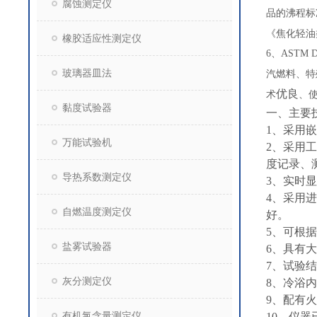
腐蚀测定仪
品的沸程标准
《焦化轻油类
橡胶适应性测定仪
6、ASTM
玻璃器皿法
汽燃料、特
优良
术
、
黏度试验器
一、主要
1、采用
万能试验机
2、采用
度记录、
导热系数测定仪
3、实时
4、采用
自燃温度测定仪
好。
5、可根
盐雾试验器
6、具有
7、试验
灰分测定仪
8、冷浴
9、配有
有机氯含量测定仪
10、仪器已