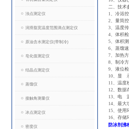
二、技术
浊点测定仪
1、冷浴控
2、量筒
3、温度传
润滑脂宽温度范围滴点测定仪
4、体积检
5、体积测
原油含水测定仪(带制冷)
6、蒸馏速率
7、加热
皂化值测定仪
8、制冷
9、液位
结晶点测定仪
10、显 
11、温
蒸馏仪
12、数据
13、电 源
接触角测量仪
14、最大功
15、使用
冰点测定仪
16、存储
防冰剂沸
密度仪