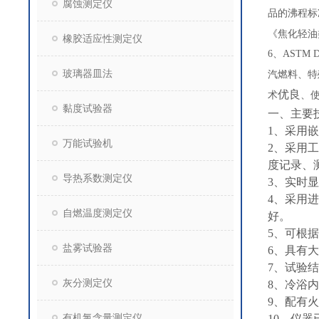
腐蚀测定仪
品的沸程标准
《焦化轻油类
橡胶适应性测定仪
6、ASTM
玻璃器皿法
汽燃料、特
优良
术
、
黏度试验器
一、主要
1、采用
万能试验机
2、采用
度记录、
导热系数测定仪
3、实时
4、采用
自燃温度测定仪
好。
5、可根
盐雾试验器
6、具有
7、试验
灰分测定仪
8、冷浴
9、配有
有机氯含量测定仪
10、仪器已