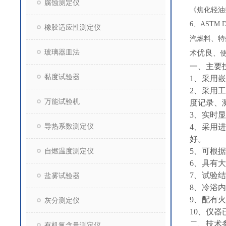
腐蚀测定仪
《焦化轻油类
6、ASTM
橡胶适应性测定仪
汽燃料、特
玻璃器皿法
优良
术
、
一、主要
黏度试验器
1、采用
2、采用
万能试验机
度记录、
3、实时
导热系数测定仪
4、采用
好。
自燃温度测定仪
5、可根
6、具有
7、试验
盐雾试验器
8、冷浴
9、配有
灰分测定仪
10、仪器已
二、技术
有机氯含量测定仪