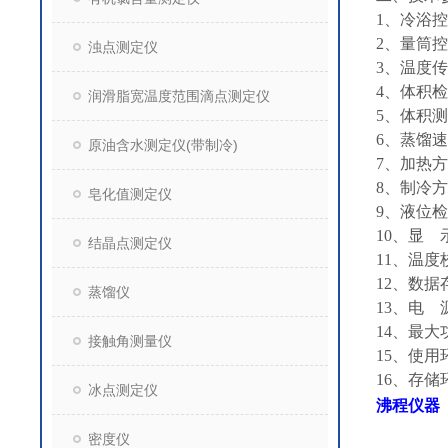
1、冷浴控
2、量筒
浊点测定仪
3、温度传
4、体积检
润滑脂宽温度范围滴点测定仪
5、体积测
6、蒸馏速率
原油含水测定仪(带制冷)
7、加热
8、制冷
皂化值测定仪
9、液位
10、显 
结晶点测定仪
11、温
12、数据
蒸馏仪
13、电 源
14、最大功
接触角测量仪
15、使用
16、存储
冰点测定仪
沸程
仪器
密度仪