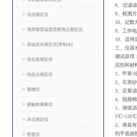
8、过滤滤
9、检测
浊点测定仪
10、记
润滑脂宽温度范围滴点测定仪
9、工作电源
10、适用
原油含水测定仪(带制冷)
三、仪器
测试原理
皂化值测定仪
试剂和材
1、甲苯:
结晶点测定仪
2、石英砂:粒
蒸馏仪
3、定量滤
4、脱脂棉
接触角测量仪
1、测煤
5℃~12
冰点测定仪
2、将装
到平底烧
密度仪