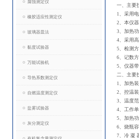
腐蚀测定仪
一、主要
1、采用
橡胶适应性测定仪
2、本仪
3、加热
玻璃器皿法
4、采用
黏度试验器
5、检测
6、记数
万能试验机
5、仪器
二、主要
导热系数测定仪
1、加热
2、控温
自燃温度测定仪
3、温度范
盐雾试验器
4、工作
5、加热
灰分测定仪
6、烧瓶容
7、冷 凝
有机氯含量测定仪