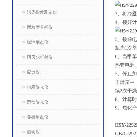
污染指数测定仪
3、将冷
4、接好
颗粒度分析仪
5、接通电
煤油烟点仪
瓶为1次
6、当甲
阿贝尔折射仪
热套电源
应力仪
7、停止
干燥箱中
指示旋光仪
续2次干燥
8、计算
圆盘旋光仪
9、焦化
显微熔点仪
HSY-2
振实仪
GB/T2