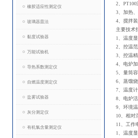
2、PT1
橡胶适应性测定仪
3、加热
4、搅拌
玻璃器皿法
主要技术
黏度试验器
1、温度
2、控温
万能试验机
3、控温精
4、电炉
导热系数测定仪
5、量筒容
6、蒸馏烧
自燃温度测定仪
7、温度计
盐雾试验器
8、电炉活
9、环境温
灰分测定仪
10、相对
11、工作电
有机氯含量测定仪
1、温度