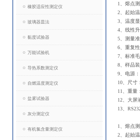
1、熔点测
橡胶适应性测定仪
2、起始温
3、温度显
玻璃器皿法
4、线性升温速率
黏度试验器
5、测量准
6、重复性:
万能试验机
7、标准毛
8、样品装
导热系数测定仪
9、电源：2
10、尺寸：
自燃温度测定仪
11、重量：
盐雾试验器
12、大
13、RS
灰分测定仪
1、熔点测
有机氯含量测定仪
2、起始温