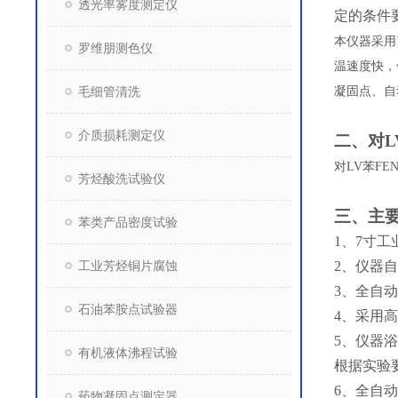
透光率雾度测定仪
定的条件
本仪器采用
罗维朋测色仪
温速度快，
毛细管清洗
凝固点、自
介质损耗测定仪
二、
对
对
LV苯FE
芳烃酸洗试验仪
三、主
苯类产品密度试验
1、7寸
工业芳烃铜片腐蚀
2、仪器
3、
全自动
石油苯胺点试验器
4、采用
5、仪器
有机液体沸程试验
根据实验
6、
全自动
药物凝固点测定器