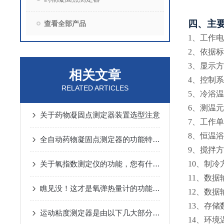
四、
主
查看全部产品
1、工作电源
2、依据标
3、显示
相关文章
4、控制系
RELATED ARTICLES
5、冷浴温度
6、测温元
关于药物凝固点测定器装置选型注意
7、工作
8、恒温
全自动药物凝固点测定器的功能特点主要包括哪些？
9、搅拌方
关于氧指数测定仪的功能，您有什么想说的吗？
10、制冷
11、数据
瞧见没！这才是氧弹热量计的功能呀！
12、数
13、存储
运动粘度测定器是由以下几大部分组成的
14、环境