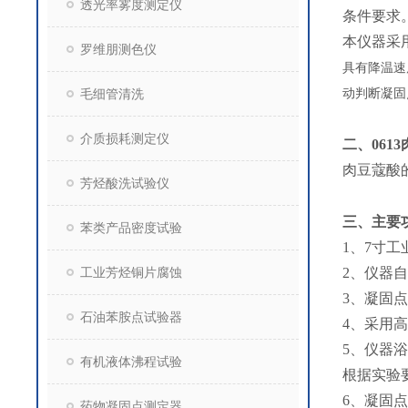
透光率雾度测定仪
条件要求
本仪器采
罗维朋测色仪
具有降温速
毛细管清洗
动判断凝固
介质损耗测定仪
二、
06
肉豆蔻酸
芳烃酸洗试验仪
三、主要
苯类产品密度试验
1、7寸
工业芳烃铜片腐蚀
2、仪器
3、凝固
石油苯胺点试验器
4、采用
5、仪器
有机液体沸程试验
根据实验
6、凝固
药物凝固点测定器