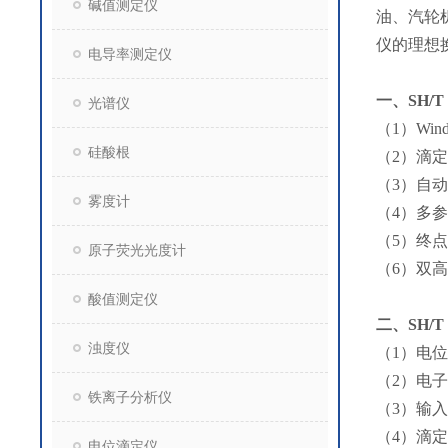
碱值测定仪
油、汽轮
仪的理想换
电导率测定仪
一、
SH/
光谱仪
（1）Wi
硅酸根
（2）滴
（3）自
雾度计
（4）多
（5）终
原子荧光光度计
（6）双
酸值测定仪
二、
SH/
浊度仪
（1）电位
（2）电子
铁离子分析仪
（3）输入阻
（4）滴
电位滴定仪