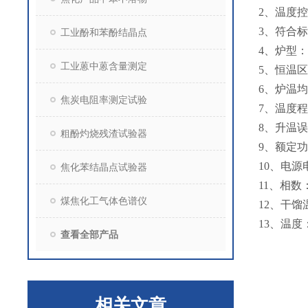
2、温度
3、符合
工业酚和苯酚结晶点
4、炉
工业蒽中蒽含量测定
5、恒温
6、炉温
焦炭电阻率测定试验
7、温度
8、升温
粗酚灼烧残渣试验器
9、额定
10、电
焦化苯结晶点试验器
11、
煤焦化工气体色谱仪
12、干
13、温
查看全部产品
相关文章