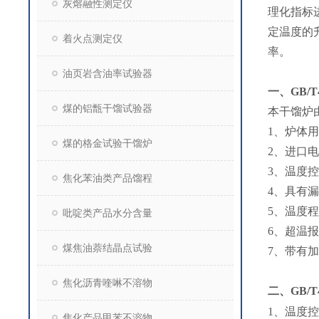
灰熔融性测定仪
理化指标
定温度的
着火点测定仪
率。
油页岩含油率试验器
一、
GB
煤的铝甑干馏试验器
本干馏炉
1、炉体
煤的格金试验干馏炉
2、进口
3、温度
焦化苯油类产品馏程
4、具有
5、温度
吡啶类产品水分含量
6、超温
煤焦油萘结晶点试验
7、带有
焦化沥青喹啉不溶物
二、
GB
1、温度
焦化产品甲苯不溶物