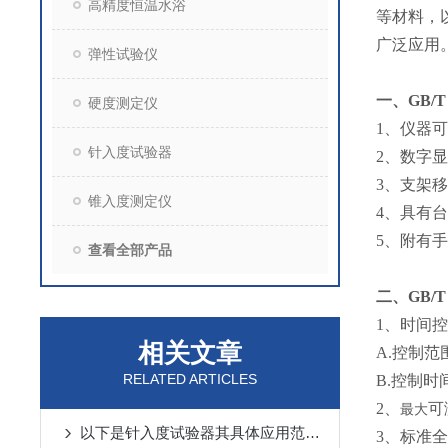
高精度恒温水浴
等材料，
广泛应用
弹性试验仪
一、
GB/
硬度测定仪
1、仪器
针入度试验器
2、数字
3、支架
锥入度测定仪
4、具有
5、附有
查看全部产品
二、
GB/
1、时间
相关文章
A.控制范围
RELATED ARTICLES
B.控制时
2、
可
最大
以下是针入度试验器其具体应用范围及场景分析
3、标准全