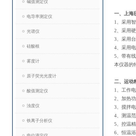
碱值测定仪
一、
上海
电导率测定仪
1、采用
2、采用
光谱仪
3、采用
硅酸根
4、采用
5、带有
雾度计
本仪器的
原子荧光光度计
二、
运动
1、工作电
酸值测定仪
2、加热
浊度仪
3、搅拌电
4、测温范
铁离子分析仪
5、控温
6、恒温
电位滴定仪