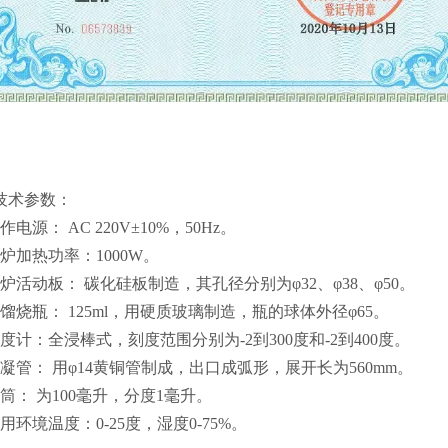
技术参数：
作电源： AC 220V±10%，50Hz。
炉加热功率：1000W。
电炉活动板： 碳化硅板制造，其孔径分别为φ32、φ38、φ50。
蒸馏烧瓶： 125ml，用硬质玻璃制造，瓶的球体外径φ65。
度计：全浸棒式，刻度范围分别为-2到300度和-2到400度。
冷凝管： 用φ14黄铜管制成，出口成弧形，展开长为560mm。
筒： 为100毫升，分度1毫升。
用环境温度：0-25度，湿度0-75%。