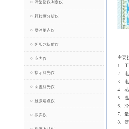
污染指数测定仪
颗粒度分析仪
煤油烟点仪
阿贝尔折射仪
主要
应力仪
1、工
指示旋光仪
2、电
3、
圆盘旋光仪
4、
5、温
显微熔点仪
6、
7、量
振实仪
8、使