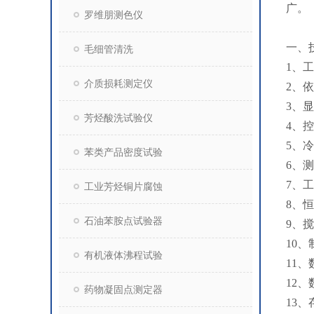
广。
罗维朋测色仪
一、
毛细管清洗
1、工
介质损耗测定仪
2、依
3、
芳烃酸洗试验仪
4、
5、冷
苯类产品密度试验
6、
7、
工业芳烃铜片腐蚀
8、
石油苯胺点试验器
9、搅
10
有机液体沸程试验
11
12
药物凝固点测定器
13