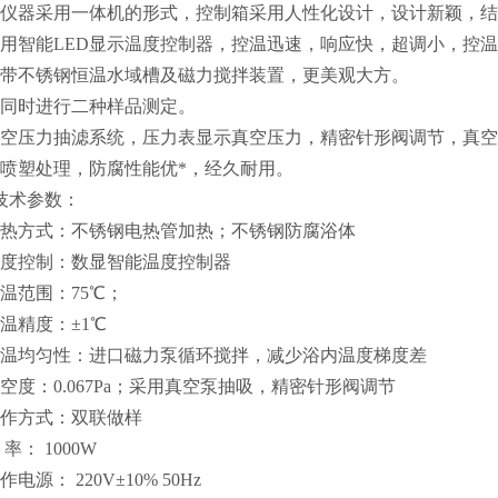
本仪器采用一体机的形式，控制箱采用人性化设计，设计新颖，
采用智能LED显示温度控制器，控温迅速，响应快，超调小，控温
自带不锈钢恒温水域槽及磁力搅拌装置，更美观大方。
可同时进行二种样品测定。
真空压力抽滤系统，压力表显示真空压力，精密针形阀调节，真
全喷塑处理，防腐性能优*，经久耐用。
技术参数：
加热方式：不锈钢电热管加热；不锈钢防腐浴体
温度控制：数显智能温度控制器
控温范围：75℃；
控温精度：±1℃
浴温均匀性：进口磁力泵循环搅拌，减少浴内温度梯度差
真空度：0.067Pa；采用真空泵抽吸，精密针形阀调节
工作方式：双联做样
 率： 1000W
作电源： 220V±10% 50Hz