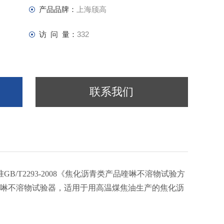
产品品牌：
上海颀高
访 问 量：
332
联系我们
B/T2293-2008《焦化沥青类产品喹啉不溶物试验方
喹啉不溶物试验器，适用于用高温煤焦油生产的焦化沥