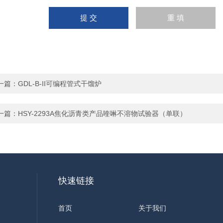
一篇：
GDL-B-II可编程管式干馏炉
一篇：
HSY-2293A焦化沥青类产品喹啉不溶物试验器（单联）
快速链接
首页
关于我们