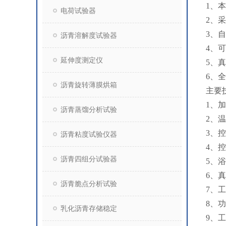
1、
电荷试验器
2、
3、
沥青溶解度试验器
4、
延伸度测定仪
5、
6、
沥青旋转薄膜烘箱
主要
1、
沥青蒸馏分析试验
2、
3、
沥青粘度试验仪器
4、
沥青四组分试验器
5、
6、
沥青脆点分析试验
7、
8、功
乳化沥青存储稳定
9、工