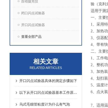
自动旋光仪
验（克利
适用于测
闭口闪点试验器
一、主要
1、采用
开口闪点试验器
2、加热
查看全部产品
3、仪器
4、带有
二、主要
1、工作电
相关文章
2、整机功
RELATED ARTICLES
3、加热装
4、划扫
开口闪点试验器具体的测定步骤如下
5、温度计
6、点火
以下从开口闪点试验器基本工作原理与优点两方面展开解析
⑵引火器
乌式毛细管粘度计为什么有气泡
7、适用温