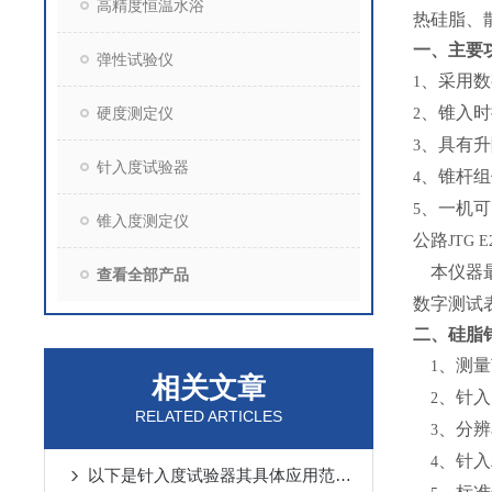
高精度恒温水浴
热硅脂、
一、主要
弹性试验仪
、采用数
1
、锥入时
硬度测定仪
2
、具有升
3
针入度试验器
、锥杆组
4
、一机可
5
锥入度测定仪
公路
JTG E
本仪器
查看全部产品
数字测试
二、
硅脂
、测量
1
相关文章
、针入
2
RELATED ARTICLES
、分辨
3
、针入
4
以下是针入度试验器其具体应用范围及场景分析