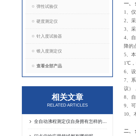
一、
弹性试验仪
1、
2、
硬度测定仪
3、
针入度试验器
4、
降的
锥入度测定仪
5、
1℃
查看全部产品
6、
7、
议）
相关文章
8、
RELATED ARTICLES
9、
10
全自动沸程测定仪自身拥有怎样的优势呢？
二、