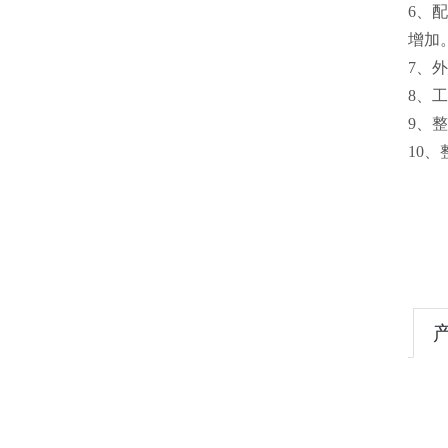
6、配
增加
7、外
8、工
9、
10、