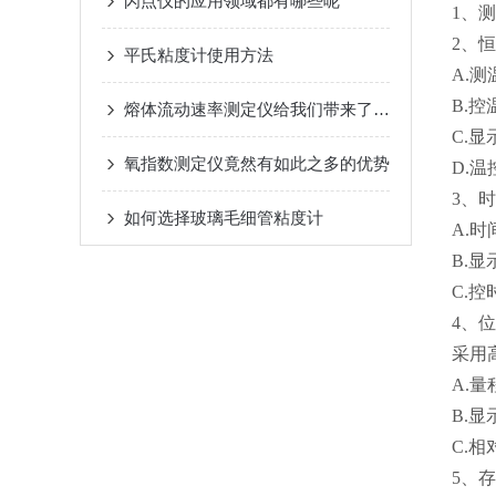
闪点仪的应用领域都有哪些呢
1、
2、
平氏粘度计使用方法
A.测
B.控
熔体流动速率测定仪给我们带来了怎样的特点
C.显
氧指数测定仪竟然有如此之多的优势
D.温
3、
如何选择玻璃毛细管粘度计
A.时
B.显
C.控
4、
采用
A.量
B.显
C.相
5、