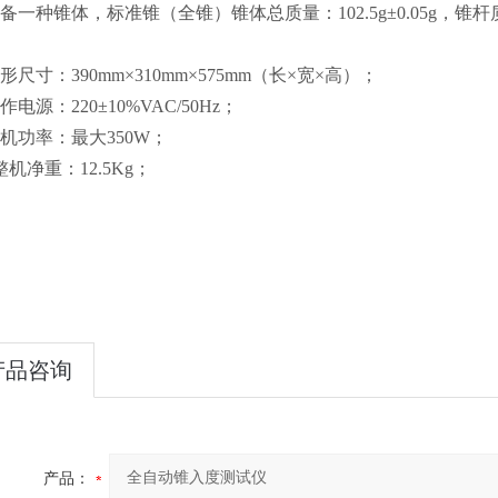
备一种锥体，标准锥（全锥）锥体总质量：102.5g±0.05g，锥杆质量为
。
形尺寸：390mm×310mm×575mm（长×宽×高）；
作电源：220±10%VAC/50Hz；
整机功率：最大350W；
整机净重：12.5Kg；
产品咨询
产品：