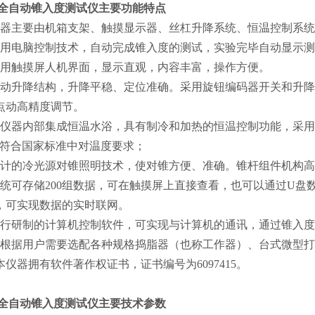
全自动锥入度测试仪
主要功能特点
仪器主要由机箱支架、触摸显示器、丝杠升降系统、恒温控制系
采用电脑控制技术，自动完成锥入度的测试，实验完毕自动显示
采用触摸屏人机界面，显示直观，内容丰富，操作方便。
自动升降结构，升降平稳、定位准确。采用旋钮编码器开关和升
点动高精度调节。
本仪器内部集成恒温水浴，具有制冷和加热的恒温控制功能，采用半
，符合国家标准中对温度要求；
设计的冷光源对锥照明技术，使对锥方便、准确。锥杆组件机构
系统可存储200组数据，可在触摸屏上直接查看，也可以通过U盘数
，可实现数据的实时联网。
自行研制的计算机控制软件，可实现与计算机的通讯，通过锥入
可根据用户需要选配各种规格捣脂器（也称工作器）、台式微型
、本仪器拥有软件著作权证书，证书编号为6097415。
全自动锥入度测试仪
主要技术参数