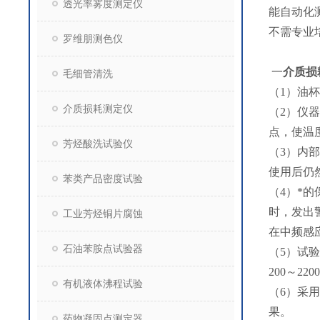
透光率雾度测定仪
能自动化
不需专业
罗维朋测色仪
一
介质损
毛细管清洗
（1）油杯
介质损耗测定仪
（2）仪
点，使温
芳烃酸洗试验仪
（3）内
使用后仍
苯类产品密度试验
（4）*
时，发出
工业芳烃铜片腐蚀
在中频感
石油苯胺点试验器
（5）试
200～2
有机液体沸程试验
（6）采
果。
药物凝固点测定器