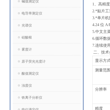
碱值测定仪
1、高精
2.*贴
电导率测定仪
3.*单片
4.24 
光谱仪
5.中文
硅酸根
6.循环
7.连续使
雾度计
二、技术
显示方
原子荧光光度计
测量范
酸值测定仪
浊度仪
分辨率
铁离子分析仪
精度
电位滴定仪