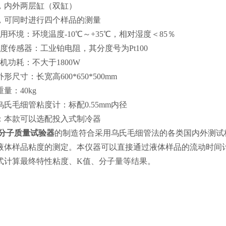
，内外两层缸（双缸）
，可同时进行四个样品的测量
使用环境：环境温度-10℃～+35℃，相对湿度＜85％
温度传感器：工业铂电阻，其分度号为Pt100
机功耗：不大于1800W
外形尺寸：长宽高600*650*500mm
重量：40kg
乌氏毛细管粘度计：标配0.55mm内径
：本款可以选配投入式制冷器
分子质量试验器
的制造符合采用乌氏毛细管法的各类国内外测试
液体样品粘度的测定。本仪器可以直接通过液体样品的流动时间
式计算最终特性粘度、K值、分子量等结果。