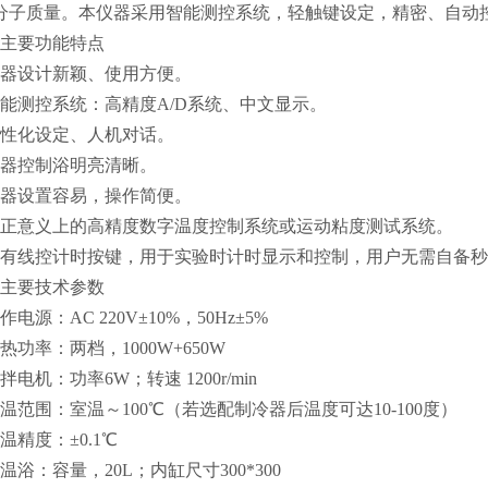
分子质量。本仪器采用智能测控系统，轻触键设定，精密、自动
主要功能特点
仪器设计新颖、使用方便。
智能测控系统：高精度A/D系统、中文显示。
人性化设定、人机对话。
仪器控制浴明亮清晰。
仪器设置容易，操作简便。
真正意义上的高精度数字温度控制系统或运动粘度测试系统。
带有线控计时按键，用于实验时计时显示和控制，用户无需自备
主要技术参数
作电源：AC 220V±10%，50Hz±5%
热功率：两档，1000W+650W
拌电机：功率6W；转速 1200r/min
测温范围：室温～100℃（若选配制冷器后温度可达10-100度）
温精度：±0.1℃
温浴：容量，20L；内缸尺寸300*300