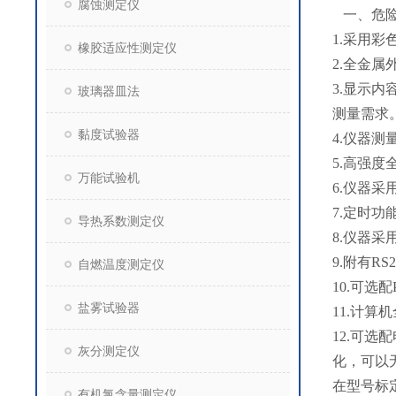
腐蚀测定仪
一、危险
1.采用
橡胶适应性测定仪
2.全金属
3.显示
玻璃器皿法
测量需求
黏度试验器
4.仪器测
5.高强
万能试验机
6.仪器
7.定时
导热系数测定仪
8.仪器
9.附有R
自燃温度测定仪
10.可
盐雾试验器
11.计
12.可
灰分测定仪
化，可以
在型号标
有机氯含量测定仪