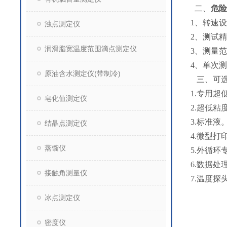
二、
危险
1、转速设定
浊点测定仪
2、测试
润滑脂宽温度范围滴点测定仪
3、测量范围
4、单次测
原油含水测定仪(带制冷)
三、可选
1.专用超
皂化值测定仪
2.超低粘
3.标准液
结晶点测定仪
4.微型打
蒸馏仪
5.外循环
6.数据处
接触角测量仪
7.温度探
冰点测定仪
密度仪