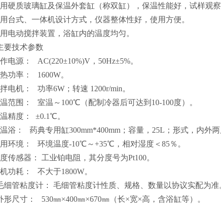
采用硬质玻璃缸及保温外套缸（称双缸），保温性能好，试样观
采用台式、一体机设计方式，仪器整体性好，使用方便。
采用电动搅拌装置，浴缸内的温度均匀。
主要技术参数
作电源： AC(220±10%)V，50Hz±5%。
热功率： 1600W。
拌电机： 功率6W；转速 1200r/min。
温范围： 室温～100℃（配制冷器后可达到10-100度）。
温精度： ±0.1℃。
恒温浴： 药典专用缸300mm*400mm；容量，25L；形式，内
使用环境： 环境温度-10℃～+35℃，相对湿度＜85％。
温度传感器： 工业铂电阻，其分度号为Pt100。
整机功耗： 不大于1800W。
、毛细管粘度计： 毛细管粘度计性质、规格、数量以协议实配为准
外形尺寸： 530㎜×400㎜×670㎜（长×宽×高，含浴缸等）。