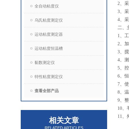
2、
全自动粘度仪
3、
4、
乌氏粘度测定仪
二、
运动粘度测定器
1、工
2、加
运动粘度恒温槽
3、搅
4、测
黏数测定仪
5、控
6、
特性粘度测定仪
7、
查看全部产品
8、
9、
10
11、
相关文章
RELATED ARTICLES