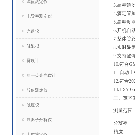
碱值测定仪
3.高精
4.滴定管
电导率测定仪
5.高精度
6.开机自
光谱仪
7.整体
硅酸根
8.实时
9.支持
雾度计
10.符合
11.自
原子荧光光度计
12.符合2
13.HSY-66
酸值测定仪
二、技术
浊度仪
测量范围
铁离子分析仪
分辨率
精度
电位滴定仪