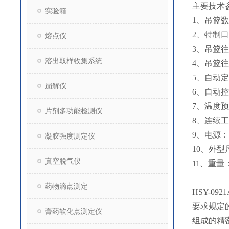
主要技术
实验箱
1、吊篮数
2、特制口
熔点仪
3、吊篮往
溶出取样收集系统
4、吊篮往
5、自动定
崩解仪
6、自动控
7、温度预
片剂多功能检测仪
8、连续工
9、电源： 2
凝胶强度测定仪
10、外型尺
真空脱气仪
11、重量：
药物滴点测定
HSY-0921
要求规定
膏药软化点测定仪
组成的精