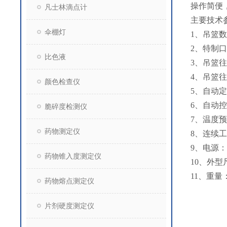
操作简便
凡士林滴点计
主要技术
伞棚灯
1、吊篮数
2、特制口
比色液
3、吊篮往
4、吊篮往
颜色检查仪
5、自动定
6、自动控
脆碎度检测仪
7、温度预
药物测定仪
8、连续工
9、电源： 2
药物锥入度测定仪
10、外型尺
11、重量：
药物熔点测定仪
片剂硬度测定仪